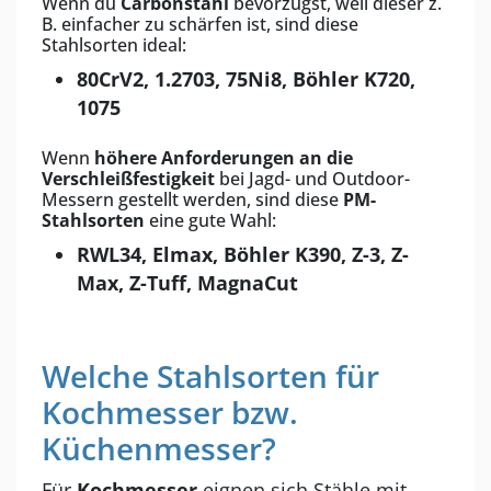
Wenn du
Carbonstahl
bevorzugst, weil dieser z.
B. einfacher zu schärfen ist, sind diese
Stahlsorten ideal:
80CrV2, 1.2703, 75Ni8, Böhler K720,
1075
Wenn
höhere Anforderungen an die
Verschleißfestigkeit
bei Jagd- und Outdoor-
Messern gestellt werden, sind diese
PM-
Stahlsorten
eine gute Wahl:
RWL34, Elmax, Böhler K390, Z-3, Z-
Max, Z-Tuff, MagnaCut
Welche Stahlsorten für
Kochmesser bzw.
Küchenmesser?
Für
Kochmesser
eignen sich Stähle mit